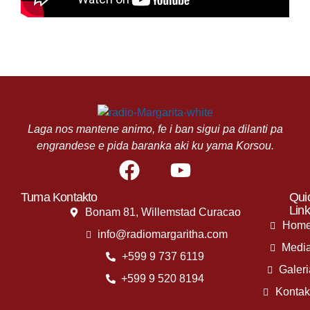
Laga nos mantene animo, fe i ban sigui pa dilanti pa
engrandese e pida baranka aki ku yama Korsou.
F
Y
a
o
c
u
Tuma Kontakto
Qui
Link
Bonam 81, Willemstad Curacao
e
t
Hom
info@radiomargaritha.com
b
u
Medi
+599 9 737 6119
o
b
Galeri
o
e
+599 9 520 8194
Kontak
k