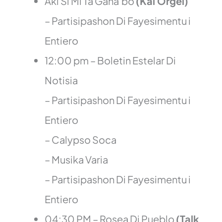
Aki Si Mi Ta Gana’bo
(Kai Orgel)
– Partisipashon Di Fayesimentu i
Entiero
12:00 pm – Boletin Estelar Di
Notisia
– Partisipashon Di Fayesimentu i
Entiero
– Calypso Soca
– Musika Varia
– Partisipashon Di Fayesimentu i
Entiero
04:30 PM – Rosea Di Pueblo
(Talk